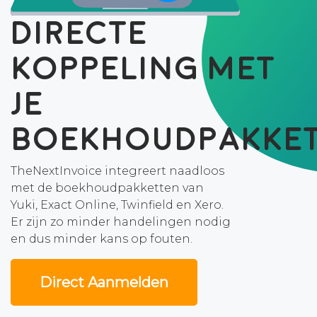
Directe
koppeling met
je
boekhoudpakke
TheNextInvoice integreert naadloos
met de boekhoudpakketten van
Yuki, Exact Online, Twinfield en Xero.
Er zijn zo minder handelingen nodig
en dus minder kans op fouten.
Direct Aanmelden